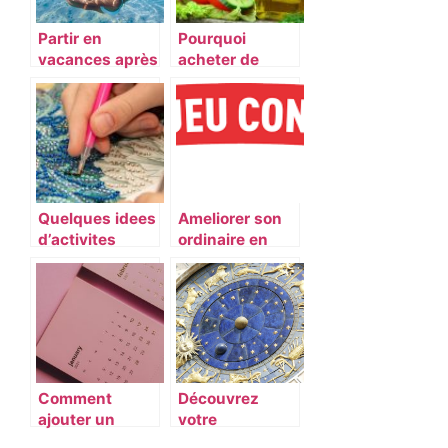
Partir en
Pourquoi
vacances après
acheter de
de longs mois
l’huile d’olive
de travail
sur internet ?
Quelques idees
Ameliorer son
d’activites
ordinaire en
insolites a
participant a
realiser chez
des jeux et
soi
concours
pendant son
temps libre.
Comment
Découvrez
ajouter un
votre
agenda sur
horoscope du