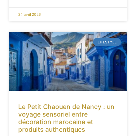
24 avril 2026
LIFESTYLE
Le Petit Chaouen de Nancy : un
voyage sensoriel entre
décoration marocaine et
produits authentiques