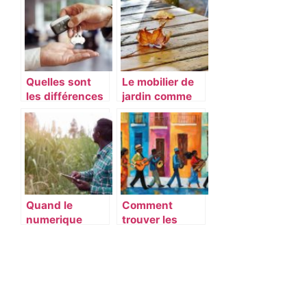
de travail
?
Quelles sont
Le mobilier de
les différences
jardin comme
entre LLD et
prolongement
LOA ?
de votre
interieur
Quand le
Comment
numerique
trouver les
vient a la
noms des
rescousse des
habitants d’une
agriculteurs
rue ? Les
annonces de
voisinage
comme solution