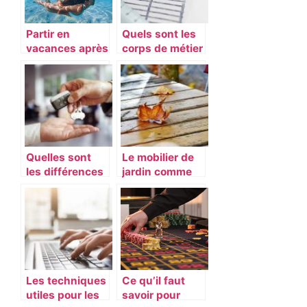
Partir en
Quels sont les
vacances après
corps de métier
de longs mois
obligatoire pour
de travail
construire sa
maison ?
Quelles sont
Le mobilier de
les différences
jardin comme
entre LLD et
prolongement
LOA ?
de votre
interieur
Les techniques
Ce qu’il faut
utiles pour les
savoir pour