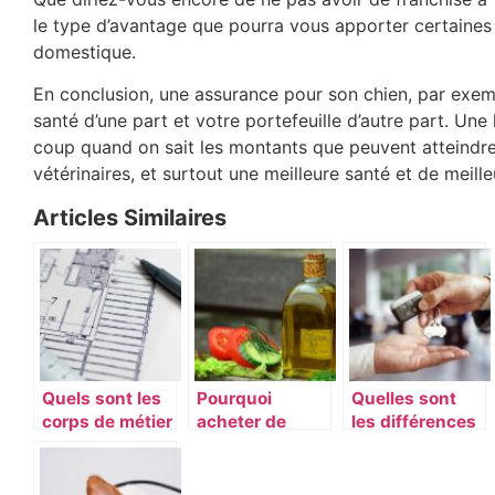
le type d’avantage que pourra vous apporter certaines
domestique.
En conclusion, une assurance pour son chien, par exempl
santé d’une part et votre portefeuille d’autre part. Une
coup quand on sait les montants que peuvent atteindre 
vétérinaires, et surtout une meilleure santé et de meill
Articles Similaires
Quels sont les
Pourquoi
Quelles sont
corps de métier
acheter de
les différences
obligatoire pour
l’huile d’olive
entre LLD et
construire sa
sur internet ?
LOA ?
maison ?