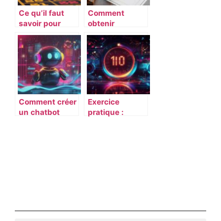
Ce qu’il faut
Comment
savoir pour
obtenir
devenir
l’attestation
croupier
ACACED chat
en ligne pour
développer
votre carrière
féline
Comment créer
Exercice
un chatbot
pratique :
performant
convertir 1h30
sans coder
en minutes
grâce à
pour améliorer
l’intelligence
votre calcul
artificielle
mental