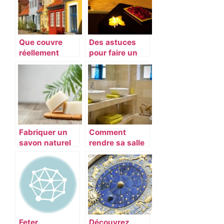
Que couvre
Des astuces
réellement
pour faire un
l’assurance
bain moussant
habitation ?
romantique
Fabriquer un
Comment
savon naturel
rendre sa salle
fait maison
de bains
plus efficace
accueillante ?
que les gels
désinfectants
Feter
Découvrez