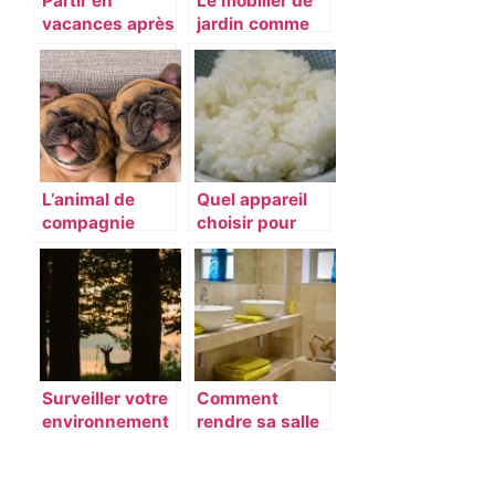
Partir en
Le mobilier de
vacances après
jardin comme
de longs mois
prolongement
de travail
de votre
interieur
L’animal de
Quel appareil
compagnie
choisir pour
idéal pour vous
une bonne
préparation du
riz ?
Surveiller votre
Comment
environnement
rendre sa salle
avec une
de bains
caméra de
accueillante ?
chasse