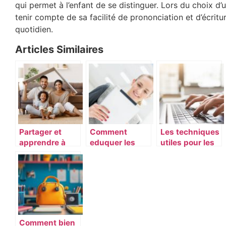
qui permet à l’enfant de se distinguer. Lors du choix d’u
tenir compte de sa facilité de prononciation et d’écritur
quotidien.
Articles Similaires
Partager et
Comment
Les techniques
apprendre à
eduquer les
utiles pour les
partager au
enfants a
majuscules
sein de la
devenir des
avec accents
famille pour
personnes plus
bien
responsables ?
communiquer
Comment bien