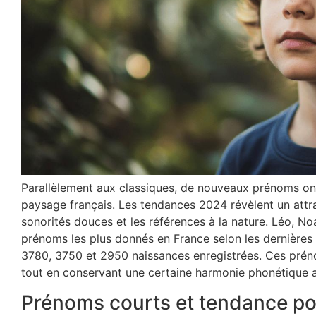
Parallèlement aux classiques, de nouveaux prénoms on
paysage français. Les tendances 2024 révèlent un attrai
sonorités douces et les références à la nature. Léo, Noa
prénoms les plus donnés en France selon les dernières 
3780, 3750 et 2950 naissances enregistrées. Ces prén
tout en conservant une certaine harmonie phonétique 
Prénoms courts et tendance pou