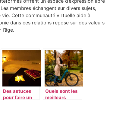
ateformes offrent un espace d’expression libre
. Les membres échangent sur divers sujets,
de vie. Cette communauté virtuelle aide à
onie dans ces relations repose sur des valeurs
l’âge.
Des astuces
Quels sont les
pour faire un
meilleurs
bain moussant
moyens de
romantique
transport pour
la ville ?