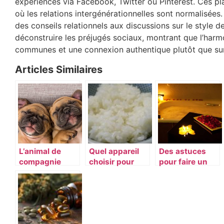
expériences via Facebook, Twitter ou Pinterest. Ces pl
où les relations intergénérationnelles sont normalisées
des conseils relationnels aux discussions sur le style 
déconstruire les préjugés sociaux, montrant que l’harm
communes et une connexion authentique plutôt que sur 
Articles Similaires
L’animal de
Quel appareil
Des astuces
compagnie
choisir pour
pour faire un
idéal pour vous
une bonne
bain moussant
préparation du
romantique
riz ?