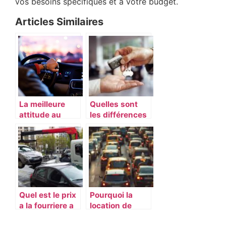
vos besoins spécifiques et à votre budget.
Articles Similaires
La meilleure
Quelles sont
attitude au
les différences
volant d’une
entre LLD et
voiture
LOA ?
Quel est le prix
Pourquoi la
a la fourriere a
location de
Paris ?
voiture pour