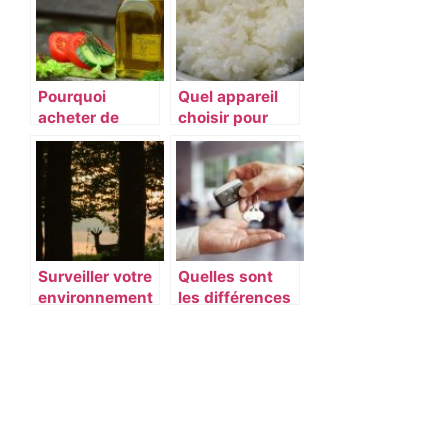
restrictions !
Pourquoi
Quel appareil
acheter de
choisir pour
l’huile d’olive
une bonne
sur internet ?
préparation du
riz ?
Surveiller votre
Quelles sont
environnement
les différences
avec une
entre LLD et
caméra de
LOA ?
chasse