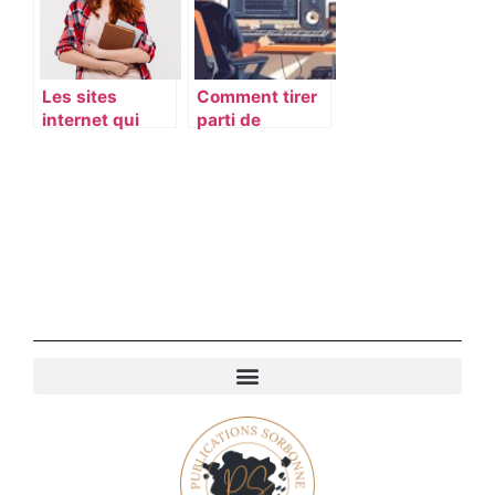
responsables ?
Les sites
Comment tirer
internet qui
parti de
plaisent le plus
ChatGPT en
aux étudiants
français pour
améliorer votre
contenu en
ligne