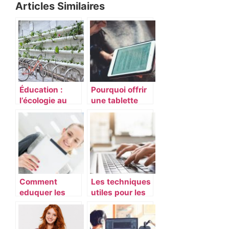
Articles Similaires
Éducation :
Pourquoi offrir
l’écologie au
une tablette
programme
éducative à
pour les élèves
votre enfant ?
français
Comment
Les techniques
eduquer les
utiles pour les
enfants a
majuscules
devenir des
avec accents
personnes plus