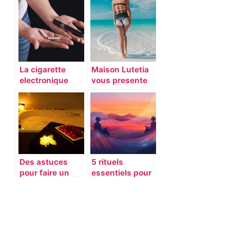
encore plus de
decouvrir
restrictions !
La cigarette
Maison Lutetia
electronique
vous presente
est-elle le
5 soins
meilleur choix
esthetique
pour stopper le
pour etre au
tabagisme ?
top cet ete
Des astuces
5 rituels
pour faire un
essentiels pour
bain moussant
cultiver l’Amour
romantique
– Amitié quand
les kilomètres
nous séparent