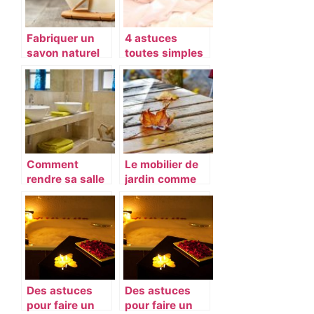
Fabriquer un
4 astuces
savon naturel
toutes simples
fait maison
pour bien
plus efficace
dormir la nuit
que les gels
désinfectants
Comment
Le mobilier de
rendre sa salle
jardin comme
de bains
prolongement
accueillante ?
de votre
interieur
Des astuces
Des astuces
pour faire un
pour faire un