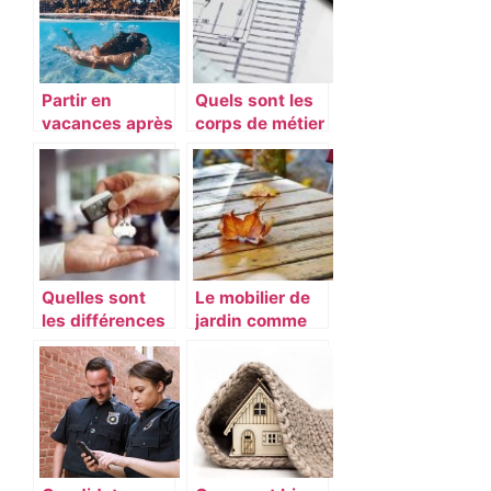
Partir en
Quels sont les
vacances après
corps de métier
de longs mois
obligatoire pour
de travail
construire sa
maison ?
Quelles sont
Le mobilier de
les différences
jardin comme
entre LLD et
prolongement
LOA ?
de votre
interieur