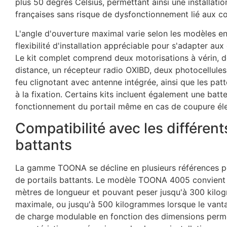
plus 50 degrés Celsius, permettant ainsi une installati
françaises sans risque de dysfonctionnement lié aux c
L'angle d'ouverture maximal varie selon les modèles ent
flexibilité d'installation appréciable pour s'adapter au
Le kit complet comprend deux motorisations à vérin
distance, un récepteur radio OXIBD, deux photocellules
feu clignotant avec antenne intégrée, ainsi que les pat
à la fixation. Certains kits incluent également une bat
fonctionnement du portail même en cas de coupure éle
Compatibilité avec les différent
battants
La gamme TOONA se décline en plusieurs références po
de portails battants. Le modèle TOONA 4005 convient 
mètres de longueur et pouvant peser jusqu'à 300 kilogr
maximale, ou jusqu'à 500 kilogrammes lorsque le vanta
de charge modulable en fonction des dimensions perme