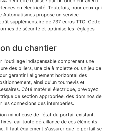
NA peut être réalisée par un bricoleur averti
ences en électricité. Toutefois, pour ceux qui
nce Automatismes propose un service
un coût supplémentaire de 737 euros TTC. Cette
ormes de sécurité et optimise les réglages
ion du chantier
ler l'outillage indispensable comprenant une
re des piliers, une clé à molette ou un jeu de
pour garantir l'alignement horizontal des
ositionnement, ainsi qu'un tournevis et
ssaires. Côté matériel électrique, prévoyez
ctrique de section appropriée, des dominos de
r les connexions des intempéries.
n minutieuse de l'état du portail existant.
fixés, car toute défaillance de ces éléments
 Il faut également s'assurer que le portail se