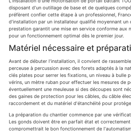
L'installation d'une motorisation de portail battant TOO
disposant d'un outillage de base et de quelques compét
préfèrent confier cette étape à un professionnel, Fra
d'installation par un installateur qualifié moyennant 
prestation garantit une mise en service conforme aux n
pour un fonctionnement optimal dès le premier jour.
Matériel nécessaire et préparat
Avant de débuter l'installation, il convient de rassemb
perceuse à percussion avec des forets adaptés à la natu
clés plates pour serrer les fixations, un niveau à bulle 
vérins, un mètre ruban pour effectuer les mesures de p
éventuellement une meuleuse si des découpes sont néce
des gaines de protection pour les câbles, du câble éle
raccordement et du matériel d'étanchéité pour protége
La préparation du chantier commence par une vérificatio
Les gonds doivent être en parfait état et correctement 
compromettrait le bon fonctionnement de l'automatisme.