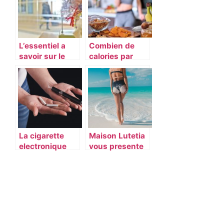
L’essentiel a
Combien de
savoir sur le
calories par
metier d’aide
heure
medico-
consomme le
psychologique
corps au repos
?
La cigarette
Maison Lutetia
electronique
vous presente
est-elle le
5 soins
meilleur choix
esthetique
pour stopper le
pour etre au
tabagisme ?
top cet ete