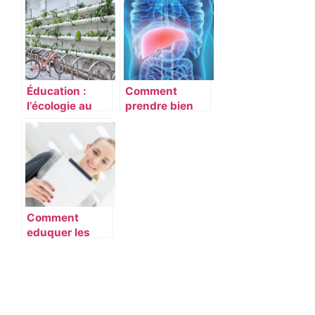
d’éducation ?
Éducation :
Comment
l’écologie au
prendre bien
programme
soin de son foie
pour les élèves
?
français
Comment
eduquer les
enfants a
devenir des
personnes plus
responsables ?