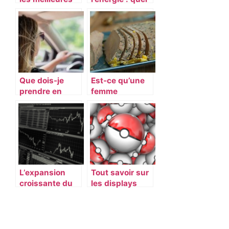
solutions
modele de
d’emballage ?
chauffe-eau
acheter ?
Que dois-je
Est-ce qu’une
prendre en
femme
compte avant
enceinte peut
d’acheter une
manger du fois
voiture ?
gras ?
L’expansion
Tout savoir sur
croissante du
les displays
groupe LDC
Pokemon