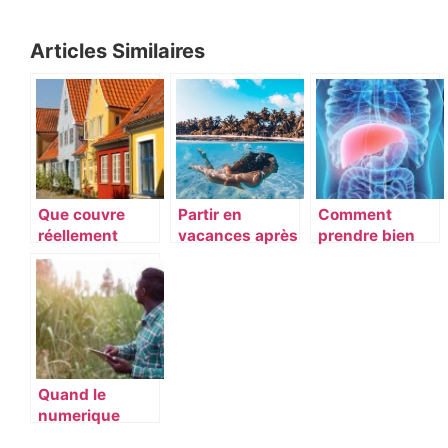
Articles Similaires
Que couvre
Partir en
Comment
réellement
vacances après
prendre bien
l’assurance
de longs mois
soin de son foie
habitation ?
de travail
?
Quand le
numerique
vient a la