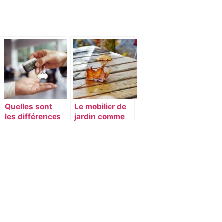
Quelles sont
Le mobilier de
les différences
jardin comme
entre LLD et
prolongement
LOA ?
de votre
interieur