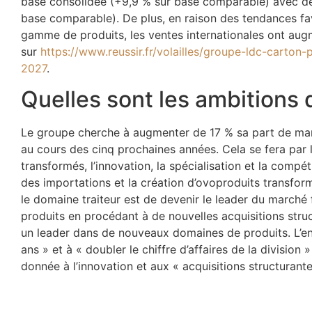
base consolidée (+9,9 % sur base comparable) avec de
base comparable). De plus, en raison des tendances fav
gamme de produits, les ventes internationales ont au
sur
https://www.reussir.fr/volailles/groupe-ldc-carton
2027
.
Quelles sont les ambitions 
Le groupe cherche à augmenter de 17 % sa part de marc
au cours des cinq prochaines années. Cela se fera par
transformés, l’innovation, la spécialisation et la compét
des importations et la création d’ovoproduits transformé
le domaine traiteur est de devenir le leader du marché
produits en procédant à de nouvelles acquisitions stru
un leader dans de nouveaux domaines de produits. L’entr
ans » et à « doubler le chiffre d’affaires de la division 
donnée à l’innovation et aux « acquisitions structurante