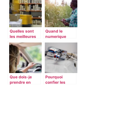
construire sa
LOA ?
maison ?
Quelles sont
Quand le
les meilleures
numerique
solutions
vient a la
d’emballage ?
rescousse des
agriculteurs
Que dois-je
Pourquoi
prendre en
confier les
compte avant
travaux de
d’acheter une
plomberie a un
voiture ?
specialiste ?