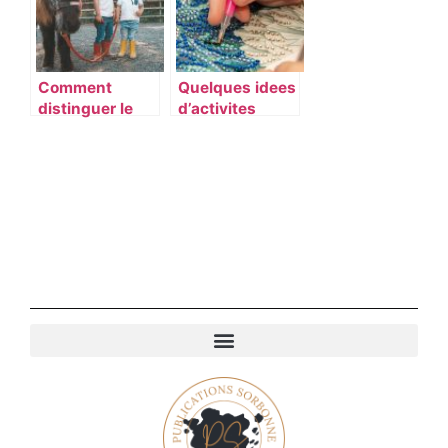
Comment
Quelques idees
distinguer le
d’activites
poney et le
insolites a
cheval ?
realiser chez
soi