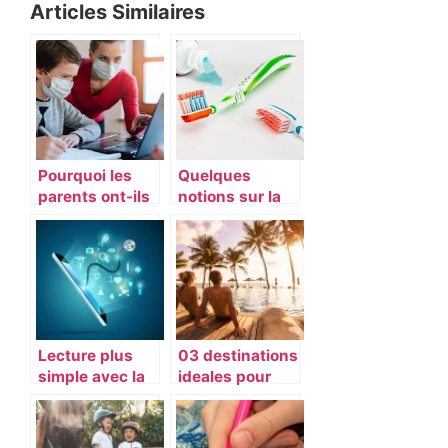
Articles Similaires
Pourquoi les
Quelques
parents ont-ils
notions sur la
besoin
parodontologie
d’éducation ?
Lecture plus
03 destinations
simple avec la
ideales pour
liseuse
profiter du
soleil en
septembre