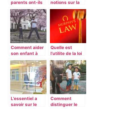
parents ont-ils
notions sur la
besoin
parodontologie
d’éducation ?
Comment aider
Quelle est
son enfant à
l’utilite de la loi
devenir
Murphy ?
autonome ?
L’essentiel a
Comment
savoir sur le
distinguer le
metier d’aide
poney et le
medico-
cheval ?
psychologique